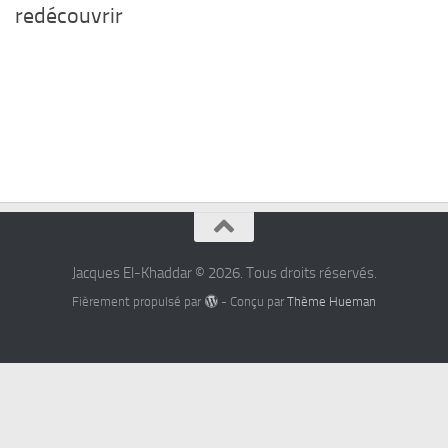
redécouvrir
Jacques El-Khaddar © 2026. Tous droits réservés.
Fièrement propulsé par
- Conçu par
Thème Hueman