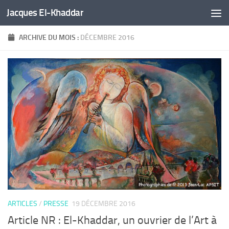
Jacques El-Khaddar
Skip to content
ARCHIVE DU MOIS :
DÉCEMBRE 2016
ARTICLES
/
PRESSE
19 DÉCEMBRE 2016
Article NR : El-Khaddar, un ouvrier de l’Art à