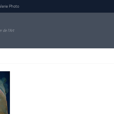
lerie Photo
r de l'Art