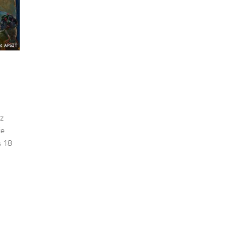
ez
ie
s 18