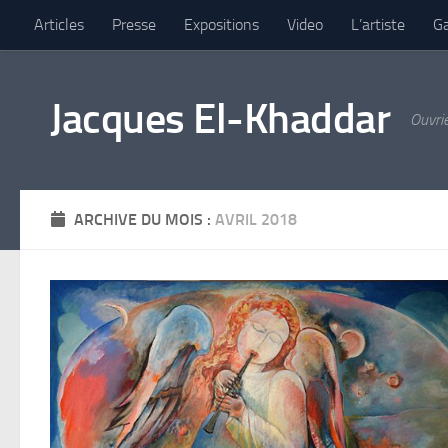
Articles
Presse
Expositions
Video
L’artiste
Ga
Skip to content
Jacques El-Khaddar
Ouvrie
ARCHIVE DU MOIS :
AVRIL 2018