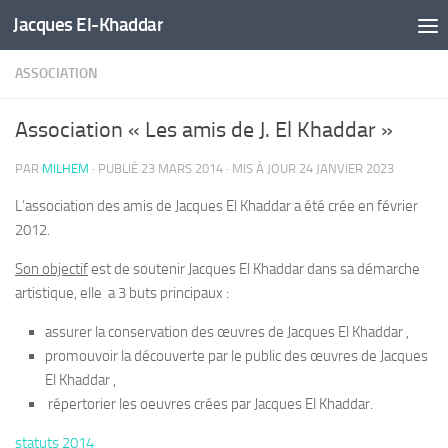
Jacques El-Khaddar
Skip to content
ASSOCIATION
Association « Les amis de J. El Khaddar »
PAR
MILHEM
· PUBLIÉ
23 MARS 2014
· MIS À JOUR
24 JANVIER 2023
L’association des amis de Jacques El Khaddar a été crée en février
2012.
Son objectif
est de soutenir Jacques El Khaddar dans sa démarche
artistique, elle a 3 buts principaux :
assurer la conservation des œuvres de Jacques El Khaddar ,
promouvoir la découverte par le public des œuvres de Jacques
El Khaddar ,
répertorier les oeuvres crées par Jacques El Khaddar.
statuts 2014