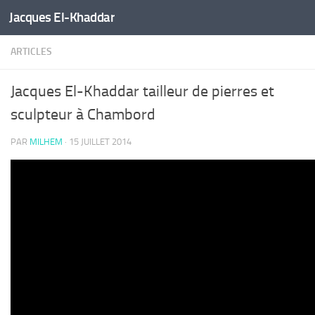
Jacques El-Khaddar
Skip to content
ARTICLES
Jacques El-Khaddar tailleur de pierres et
sculpteur à Chambord
PAR
MILHEM
·
15 JUILLET 2014