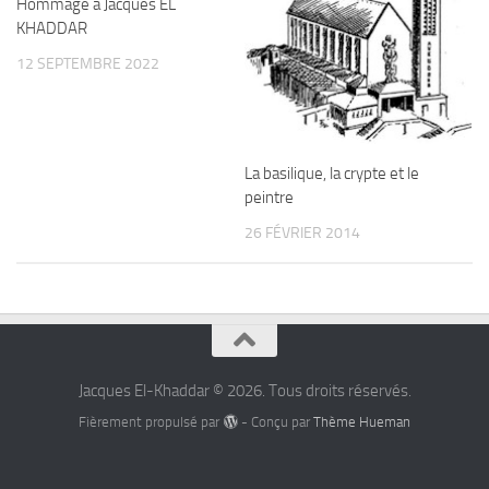
Hommage à Jacques EL
KHADDAR
12 SEPTEMBRE 2022
La basilique, la crypte et le
peintre
26 FÉVRIER 2014
Jacques El-Khaddar © 2026. Tous droits réservés.
Fièrement propulsé par
- Conçu par
Thème Hueman